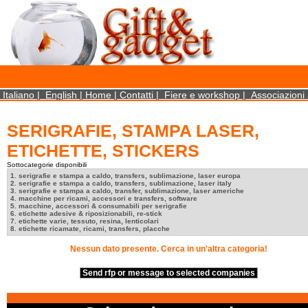
×
We use cookies on this website. By using this site, you agree that we may store and access 
statistical data does not identify any personal details whatsoever. More Info? http://ww
Close
Italiano
|
English
|
Home
|
Contatti
|
Fiere e workshop
|
Associazioni 
SERIGRAFIE, STAMPA LASER,
ETICHETTE, STICKERS
Sottocategorie disponibili
1. serigrafie e stampa a caldo, transfers, sublimazione, laser europa
2. serigrafie e stampa a caldo, transfers, sublimazione, laser italy
3. serigrafie e stampa a caldo, transfer, sublimazione, laser americhe
4. macchine per ricami, accessori e transfers, software
5. macchine, accessori & consumabili per serigrafie
6. etichette adesive & riposizionabili, re-stick
7. etichette varie, tessuto, resina, lenticolari
8. etichette ricamate, ricami, transfers, placche
Nessun dato presente. Cerca in un'altra categoria!
Send rfp or message to selected companies