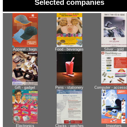
Selected companies
Apparel - bags
Food - beverages
Silver - gold
Gift - gadget
Pens - stationery
Computer - accesso
Electronics
Clocks - watches
Importers