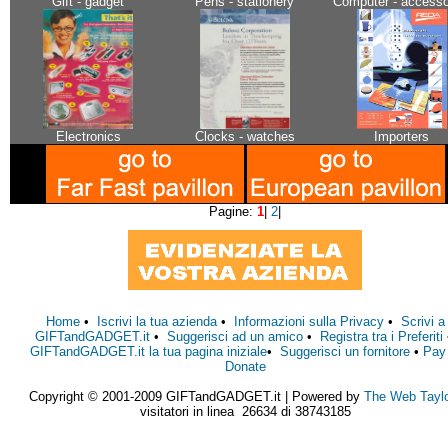
Gift - gadget
Pens - stationery
Computer - accesso
Electronics
Clocks - watches
Importers
Pagine:
1
|
2
|
Home
•
Iscrivi la tua azienda
•
Informazioni sulla Privacy
•
Scrivi a
GIFTandGADGET.it
•
Suggerisci ad un amico
•
Registra tra i Preferiti
GIFTandGADGET.it la tua pagina iniziale
•
Suggerisci un fornitore
•
Pay
Donate
Copyright © 2001-2009 GIFTandGADGET.it | Powered by
The Web Tayl
visitatori in linea 26634 di 38743185