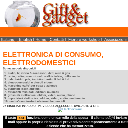
×
We use cookies on this website. By using this site, you agree that we may store and access 
statistical data does not identify any personal details whatsoever. More Info? http://ww
Close
Italiano
|
English
|
Home
|
Contatti
|
Fiere e workshop
|
Associazioni 
ELETTRONICA DI CONSUMO,
ELETTRODOMESTICI
Sottocategorie disponibili
1. audio, tv, video & accessori, dvd, auto & gps
2. radio, radio promozionali, walkie talkie, cuffie audio
3. calcolatrici, pda, traduttori, articoli led & lcd
4. elettrodomestici e piccoli eldom
5. macchine caffe' per casa e aziende
6. puntatori laser, antifalsi,
7. strumenti musicali, edizioni musicali
8. grossisti elettronica, eldom, video, audio, phone
9. importatori elettronica, eldom, video, audio, multimedia
10. novita' con funzioni elettroniche, moduli
26 RISULTATI IN: AUDIO, TV, VIDEO & ACCESSORI, DVD, AUTO & GPS
il tasto
funziona come un carrello della spesa - il cliente puï¿½ inviare 
mail oppure la propria richiesta di preventivo contemporaneamente a tutte
aziende che ha memorizzato.