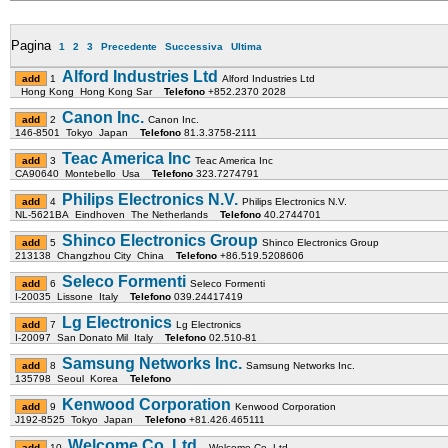
Pagina
1
2
3
Precedente
Successiva
Ultima
Alford Industries Ltd
1
Alford Industries Ltd
Hong Kong Hong Kong Sar
Telefono
+852.2370 2028
Canon Inc.
2
Canon Inc.
146-8501 Tokyo Japan
Telefono
81.3.3758-2111
Teac America Inc
3
Teac America Inc
CA90640 Montebello Usa
Telefono
323.7274791
Philips Electronics N.V.
4
Philips Electronics N.V.
NL-5621BA Eindhoven The Netherlands
Telefono
40.2744701
Shinco Electronics Group
5
Shinco Electronics Group
213138 Changzhou City China
Telefono
+86.519.5208606
Seleco Formenti
6
Seleco Formenti
I-20035 Lissone Italy
Telefono
039.24417419
Lg Electronics
7
Lg Electronics
I-20097 San Donato Mil Italy
Telefono
02.510-81
Samsung Networks Inc.
8
Samsung Networks Inc.
135798 Seoul Korea
Telefono
Kenwood Corporation
9
Kenwood Corporation
J192-8525 Tokyo Japan
Telefono
+81.426.465111
Welcome Co. Ltd.,
10
Welcome Co. Ltd.,