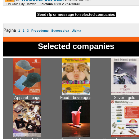
Hsi Chih City Taiwan
Telefono
+886.2.26430830
Send rfp or message to selected companies
Pagina
1
2
3
Precedente
Successiva
Ultima
Selected companies
Apparel - bags
Food - beverages
Silver - gold