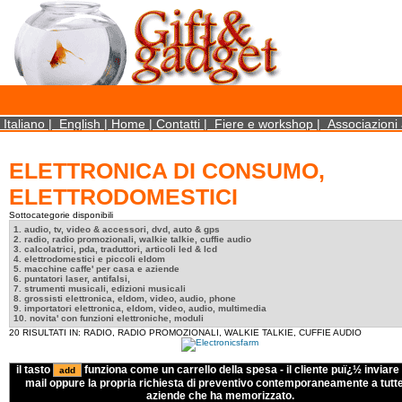
×
We use cookies on this website. By using this site, you agree that we may store and access 
statistical data does not identify any personal details whatsoever. More Info? http://ww
Close
Italiano
|
English
|
Home
|
Contatti
|
Fiere e workshop
|
Associazioni 
ELETTRONICA DI CONSUMO,
ELETTRODOMESTICI
Sottocategorie disponibili
1. audio, tv, video & accessori, dvd, auto & gps
2. radio, radio promozionali, walkie talkie, cuffie audio
3. calcolatrici, pda, traduttori, articoli led & lcd
4. elettrodomestici e piccoli eldom
5. macchine caffe' per casa e aziende
6. puntatori laser, antifalsi,
7. strumenti musicali, edizioni musicali
8. grossisti elettronica, eldom, video, audio, phone
9. importatori elettronica, eldom, video, audio, multimedia
10. novita' con funzioni elettroniche, moduli
20 RISULTATI IN: RADIO, RADIO PROMOZIONALI, WALKIE TALKIE, CUFFIE AUDIO
il tasto
funziona come un carrello della spesa - il cliente puï¿½ inviare 
mail oppure la propria richiesta di preventivo contemporaneamente a tutte
aziende che ha memorizzato.