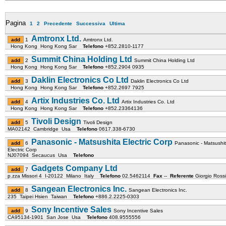
Pagina
1
2
Precedente
Successiva
Ultima
Amtronx Ltd.
1
Amtronx Ltd.
Hong Kong Hong Kong Sar
Telefono
+852.2810-1177
Summit China Holding Ltd
2
Summit China Holding Ltd
Hong Kong Hong Kong Sar
Telefono
+852.2904 0935
Daklin Electronics Co Ltd
3
Daklin Electronics Co Ltd
Hong Kong Hong Kong Sar
Telefono
+852.2697 7925
Artix Industries Co. Ltd
4
Artix Industries Co. Ltd
Hong Kong Hong Kong Sar
Telefono
+852.23364136
Tivoli Design
5
Tivoli Design
MA02142 Cambridge Usa
Telefono
0617.338-6730
Panasonic - Matsushita Electric Corp
6
Panasonic - Matsushi
Electric Corp
NJ07094 Secaucus Usa
Telefono
Gadgets Company Ltd
7
p.zza Missori 4 I-20122 Milano Italy
Telefono
02.5462114
Fax
--
Referente
Giorgio Ross
Sangean Electronics Inc.
8
Sangean Electronics Inc.
235 Taipei Hsien Taiwan
Telefono
+886.2.2225-0303
Sony Incentive Sales
9
Sony Incentive Sales
CA95134-1901 San Jose Usa
Telefono
408.9555556