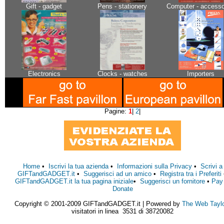
Gift - gadget
Pens - stationery
Computer - accesso
Electronics
Clocks - watches
Importers
Pagine:
1
|
2
|
Home
•
Iscrivi la tua azienda
•
Informazioni sulla Privacy
•
Scrivi a
GIFTandGADGET.it
•
Suggerisci ad un amico
•
Registra tra i Preferiti
GIFTandGADGET.it la tua pagina iniziale
•
Suggerisci un fornitore
•
Pay
Donate
Copyright © 2001-2009 GIFTandGADGET.it | Powered by
The Web Tayl
visitatori in linea 3531 di 38720082