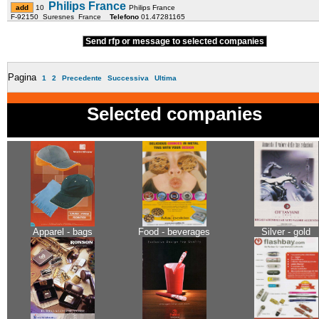
Philips France
10
Philips France
F-92150 Suresnes France
Telefono
01.47281165
Send rfp or message to selected companies
Pagina
1
2
Precedente
Successiva
Ultima
Selected companies
Apparel - bags
Food - beverages
Silver - gold