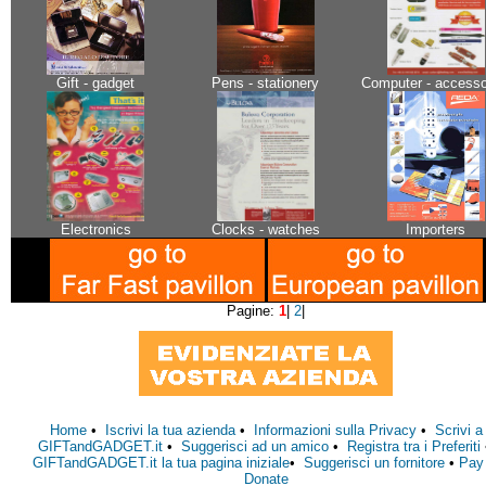
Gift - gadget
Pens - stationery
Computer - accesso
Electronics
Clocks - watches
Importers
Pagine:
1
|
2
|
Home
•
Iscrivi la tua azienda
•
Informazioni sulla Privacy
•
Scrivi a
GIFTandGADGET.it
•
Suggerisci ad un amico
•
Registra tra i Preferiti
GIFTandGADGET.it la tua pagina iniziale
•
Suggerisci un fornitore
•
Pay
Donate