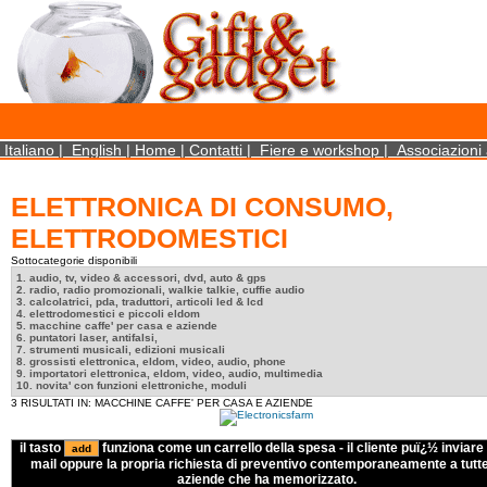
×
We use cookies on this website. By using this site, you agree that we may store and access 
statistical data does not identify any personal details whatsoever. More Info? http://ww
Close
Italiano
|
English
|
Home
|
Contatti
|
Fiere e workshop
|
Associazioni 
ELETTRONICA DI CONSUMO,
ELETTRODOMESTICI
Sottocategorie disponibili
1. audio, tv, video & accessori, dvd, auto & gps
2. radio, radio promozionali, walkie talkie, cuffie audio
3. calcolatrici, pda, traduttori, articoli led & lcd
4. elettrodomestici e piccoli eldom
5. macchine caffe' per casa e aziende
6. puntatori laser, antifalsi,
7. strumenti musicali, edizioni musicali
8. grossisti elettronica, eldom, video, audio, phone
9. importatori elettronica, eldom, video, audio, multimedia
10. novita' con funzioni elettroniche, moduli
3 RISULTATI IN: MACCHINE CAFFE' PER CASA E AZIENDE
il tasto
funziona come un carrello della spesa - il cliente puï¿½ inviare 
mail oppure la propria richiesta di preventivo contemporaneamente a tutte
aziende che ha memorizzato.