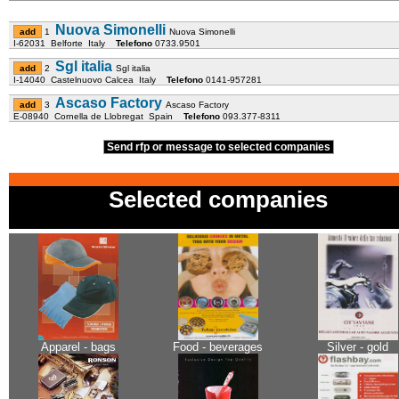
Nuova Simonelli
1
Nuova Simonelli
I-62031 Belforte Italy
Telefono
0733.9501
Sgl italia
2
Sgl italia
I-14040 Castelnuovo Calcea Italy
Telefono
0141-957281
Ascaso Factory
3
Ascaso Factory
E-08940 Cornella de Llobregat Spain
Telefono
093.377-8311
Send rfp or message to selected companies
Selected companies
Apparel - bags
Food - beverages
Silver - gold