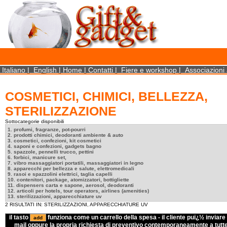
×
We use cookies on this website. By using this site, you agree that we may store and access 
statistical data does not identify any personal details whatsoever. More Info? http://ww
Close
Italiano
|
English
|
Home
|
Contatti
|
Fiere e workshop
|
Associazioni 
COSMETICI, CHIMICI, BELLEZZA,
STERILIZZAZIONE
Sottocategorie disponibili
1. profumi, fragranze, pot-pourri
2. prodotti chimici, deodoranti ambiente & auto
3. cosmetici, confezioni, kit cosmetici
4. saponi e confezioni, gadgets bagno
5. spazzole, pennelli trucco, pettini
6. forbici, manicure set,
7. vibro massaggiatori portatili, massaggiatori in legno
8. apparecchi per bellezza e salute, elettromedicali
9. rasoi e spazzolini elettrici, taglia capelli
10. contenitori, package, atomizzatori, bottigliette
11. dispensers carta e sapone, aerosol, deodoranti
12. articoli per hotels, tour operators, airlines (amenities)
13. sterilizzazioni, apparecchiature uv
2 RISULTATI IN: STERILIZZAZIONI, APPARECCHIATURE UV
il tasto
funziona come un carrello della spesa - il cliente puï¿½ inviare 
mail oppure la propria richiesta di preventivo contemporaneamente a tutte