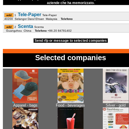
aziende che ha memorizzato.
Tele-Paper
1
Tele-Paper
40200 Selangor Darul Ehsan Malaysia
Telefono
Scenta
2
Scenta
Guangzhou China
Telefono
+86.20 84781402
Send rfp or message to selected companies
Selected companies
Apparel - bags
Food - beverages
Silver - gold