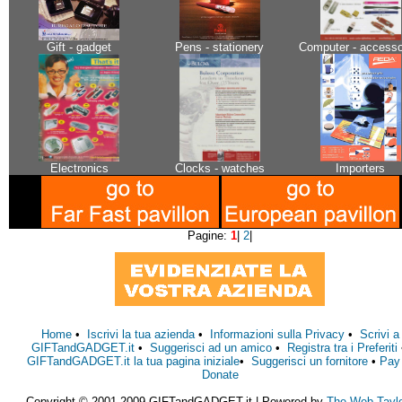
Gift - gadget
Pens - stationery
Computer - accesso
Electronics
Clocks - watches
Importers
Pagine:
1
|
2
|
Home
•
Iscrivi la tua azienda
•
Informazioni sulla Privacy
•
Scrivi a
GIFTandGADGET.it
•
Suggerisci ad un amico
•
Registra tra i Preferiti
GIFTandGADGET.it la tua pagina iniziale
•
Suggerisci un fornitore
•
Pay
Donate
Copyright © 2001-2009 GIFTandGADGET.it | Powered by
The Web Tayl