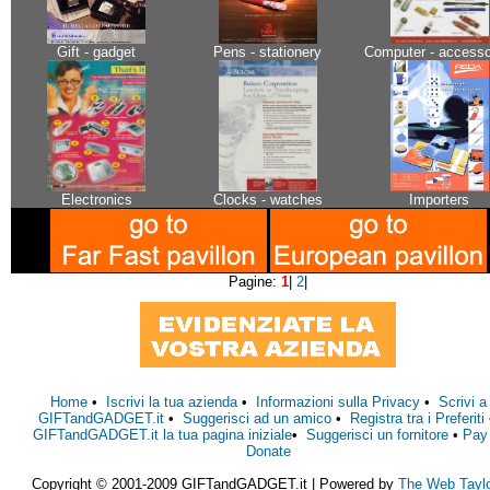
Gift - gadget
Pens - stationery
Computer - accesso
Electronics
Clocks - watches
Importers
Pagine:
1
|
2
|
Home
•
Iscrivi la tua azienda
•
Informazioni sulla Privacy
•
Scrivi a
GIFTandGADGET.it
•
Suggerisci ad un amico
•
Registra tra i Preferiti
GIFTandGADGET.it la tua pagina iniziale
•
Suggerisci un fornitore
•
Pay
Donate
Copyright © 2001-2009 GIFTandGADGET.it | Powered by
The Web Tayl