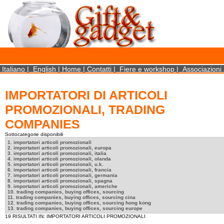
×
We use cookies on this website. By using this site, you agree that we may store and access 
statistical data does not identify any personal details whatsoever. More Info? http://ww
Close
Italiano
|
English
|
Home
|
Contatti
|
Fiere e workshop
|
Associazioni 
IMPORTATORI DI ARTICOLI
PROMOZIONALI, TRADING
COMPANIES
Sottocategorie disponibili
1. importatori articoli promozionali
2. importatori articoli promozionali, europa
3. importatori articoli promozionali, italia
4. importatori articoli promozionali, olanda
5. importatori articoli promozionali, u.k.
6. importatori articoli promozionali, francia
7. importatori articoli promozionali, germania
8. importatori articoli promozionali, spagna
9. importatori articoli promozionali, americhe
10. trading companies, buying offices, sourcing
11. trading companies, buying offices, sourcing cina
12. trading companies, buying offices, sourcing hong kong
13. trading companies, buying offices, sourcing europe
19 RISULTATI IN: IMPORTATORI ARTICOLI PROMOZIONALI