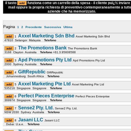
il tasto
funziona come un carrello della spesa - il cliente puï¿½ inviare 
mail oppure la propria richiesta di preventivo contemporaneamente a tutte
aziende che ha memorizzato.
Pagina
1
2
Precedente
Successiva
Ultima
Axxel Marketing Sdn Bhd
1
Axxel Marketing Sdn Bhd
47810 Selangor Malaysia
Telefono
The Promotions Bank
2
The Promotions Bank
3168 Clayton Australia
Telefono
+61.3.95608588
Apd Promotions Pty Ltd
3
Apd Promotions Pty Ltd
2000 Sydney Australia
Telefono
GiftRepublic
4
GiftRepublic
Johannesburg South Africa
Telefono
Axxel Marketing Pte Ltd
5
Axxel Marketing Pte Ltd
535216 Singapore Singapore
Telefono
Perfect Pieces Enterprise
6
Perfect Pieces Enterprise
369974 Singapore Singapore
Telefono
Sense2 Pty. Ltd.
7
Sense2 Pty. Ltd.
NSW 2030 Sydney Australia
Telefono
Jasani LLC
8
Jasani LLC
Dubai U.a.e.
Telefono