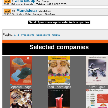
Zinc Group
9
Zinc Group
3141 Melbourne Australia
Telefono
+61.2.8307 3755
Mundideias
10
Mundideias
2795-124 Linda a Velha Portugal
Telefono
Send rfp or message to selected companies
Pagina
1
2
Precedente
Successiva
Ultima
Selected companies
Apparel - bags
Food - beverages
Silver - gold