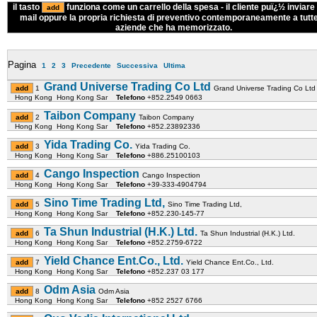
il tasto
funziona come un carrello della spesa - il cliente puï¿½ inviare 
mail oppure la propria richiesta di preventivo contemporaneamente a tutte
aziende che ha memorizzato.
Pagina
1
2
3
Precedente
Successiva
Ultima
Grand Universe Trading Co Ltd
1
Grand Universe Trading Co Ltd
Hong Kong Hong Kong Sar
Telefono
+852.2549 0663
Taibon Company
2
Taibon Company
Hong Kong Hong Kong Sar
Telefono
+852.23892336
Yida Trading Co.
3
Yida Trading Co.
Hong Kong Hong Kong Sar
Telefono
+886.25100103
Cango Inspection
4
Cango Inspection
Hong Kong Hong Kong Sar
Telefono
+39-333-4904794
Sino Time Trading Ltd,
5
Sino Time Trading Ltd,
Hong Kong Hong Kong Sar
Telefono
+852.230-145-77
Ta Shun Industrial (H.K.) Ltd.
6
Ta Shun Industrial (H.K.) Ltd.
Hong Kong Hong Kong Sar
Telefono
+852.2759-6722
Yield Chance Ent.Co., Ltd.
7
Yield Chance Ent.Co., Ltd.
Hong Kong Hong Kong Sar
Telefono
+852.237 03 177
Odm Asia
8
Odm Asia
Hong Kong Hong Kong Sar
Telefono
+852 2527 6766