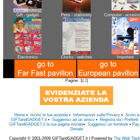
Gift - gadget
Pens - stationery
Computer - accesso
Electronics
Clocks - watches
Importers
Pagine:
1
|
2
|
Home
•
Iscrivi la tua azienda
•
Informazioni sulla Privacy
•
Scrivi a
GIFTandGADGET.it
•
Suggerisci ad un amico
•
Registra tra i Preferiti
GIFTandGADGET.it la tua pagina iniziale
•
Suggerisci un fornitore
•
Pay
Donate
Copyright © 2001-2009 GIFTandGADGET.it | Powered by
The Web Tayl