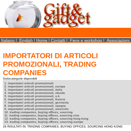
×
We use cookies on this website. By using this site, you agree that we may store and access 
statistical data does not identify any personal details whatsoever. More Info? http://ww
Close
Italiano
|
English
|
Home
|
Contatti
|
Fiere e workshop
|
Associazioni 
IMPORTATORI DI ARTICOLI
PROMOZIONALI, TRADING
COMPANIES
Sottocategorie disponibili
1. importatori articoli promozionali
2. importatori articoli promozionali, europa
3. importatori articoli promozionali, italia
4. importatori articoli promozionali, olanda
5. importatori articoli promozionali, u.k.
6. importatori articoli promozionali, francia
7. importatori articoli promozionali, germania
8. importatori articoli promozionali, spagna
9. importatori articoli promozionali, americhe
10. trading companies, buying offices, sourcing
11. trading companies, buying offices, sourcing cina
12. trading companies, buying offices, sourcing hong kong
13. trading companies, buying offices, sourcing europe
28 RISULTATI IN: TRADING COMPANIES, BUYING OFFICES, SOURCING HONG KONG