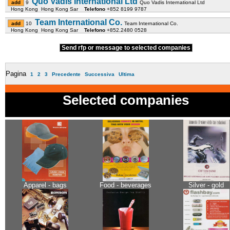
Quo Vadis International Ltd
9
Quo Vadis International Ltd
Hong Kong Hong Kong Sar
Telefono
+852 8199 9787
Team International Co.
10
Team International Co.
Hong Kong Hong Kong Sar
Telefono
+852.2480 0528
Send rfp or message to selected companies
Pagina
1
2
3
Precedente
Successiva
Ultima
Selected companies
Apparel - bags
Food - beverages
Silver - gold