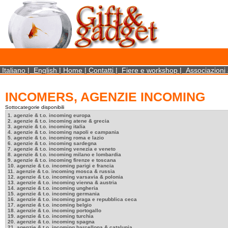
×
We use cookies on this website. By using this site, you agree that we may store and access 
http://www.aboutcookies.org/Default.aspx?page=284
Close
Italiano
|
English
|
Home
|
Contatti
|
Fiere e workshop
|
Associazioni 
INCOMERS, AGENZIE INCOMING
Sottocategorie disponibili
1. agenzie & t.o. incoming europa
2. agenzie & t.o. incoming atene & grecia
3. agenzie & t.o. incoming italia
4. agenzie & t.o. incoming napoli e campania
5. agenzie & t.o. incoming roma e lazio
6. agenzie & t.o. incoming sardegna
7. agenzie & t.o. incoming venezia e veneto
8. agenzie & t.o. incoming milano e lombardia
9. agenzie & t.o. incoming firenze e toscana
10. agenzie & t.o. incoming parigi e francia
11. agenzie & t.o. incoming mosca & russia
12. agenzie & t.o. incoming varsavia & polonia
13. agenzie & t.o. incoming vienna & austria
14. agenzie & t.o. incoming ungheria
15. agenzie & t.o. incoming germania
16. agenzie & t.o. incoming praga e repubblica ceca
17. agenzie & t.o. incoming belgio
18. agenzie & t.o. incoming portogallo
19. agenzie & t.o. incoming turchia
20. agenzie & t.o. incoming spagna
21. agenzie & t.o. incoming barcellona & catalunia