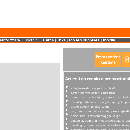
cookies on your device. Such information will not identify you personally. It is statistical 
autorizzate
|
Iscriviti
|
Cerca
|
links
|
top ten suppliers
|
mobile
Articoli da regalo e promozional
abbigliamento , cappelli , ombrelli
alimentari, vini, liquori, confezioni
argento, oro, collections, numismatica, bigiot
articoli pubblicitari e da regalo, gadgets, p
articoli sportivi, fitness, salute
bici, moto, spiaggia, camping, pesca, giardi
borse, zaini, accessori viaggio, valige
cartoleria, penne, ufficio, articoli carta, shop
casalinghi, oggetti casa e per settore alberg
computers, accessori, hardware per multime