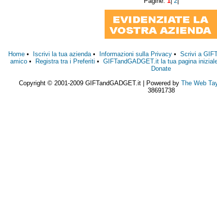
Pagine:
1
|
2
|
Home
•
Iscrivi la tua azienda
•
Informazioni sulla Privacy
•
Scrivi a GI
amico
•
Registra tra i Preferiti
•
GIFTandGADGET.it la tua pagina inizial
Donate
Copyright © 2001-2009 GIFTandGADGET.it | Powered by
The Web Tay
38691738