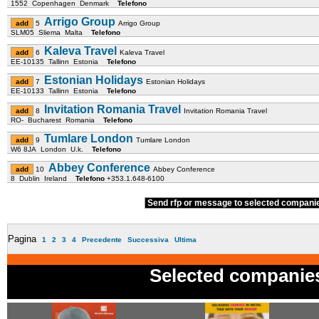
1552 Copenhagen Denmark
Telefono
Arrigo Group
5
Arrigo Group
SLM05 Sliema Malta
Telefono
Kaleva Travel
6
Kaleva Travel
EE-10135 Tallinn Estonia
Telefono
Estonian Holidays
7
Estonian Holidays
EE-10133 Tallinn Estonia
Telefono
Invitation Romania Travel
8
Invitation Romania Travel
RO- Bucharest Romania
Telefono
Tumlare London
9
Tumlare London
W6 8JA London U.k.
Telefono
Abbey Conference
10
Abbey Conference
8 Dublin Ireland
Telefono
+353.1.648-6100
Send rfp or message to selected compan
Pagina
1
2
3
4
Precedente
Successiva
Ultima
Selected companie