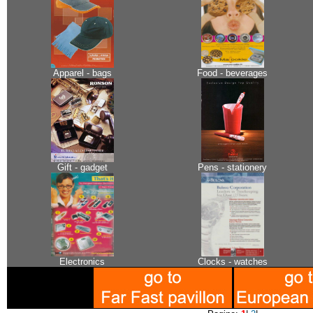
Apparel - bags
Food - beverages
Gift - gadget
Pens - stationery
Electronics
Clocks - watches