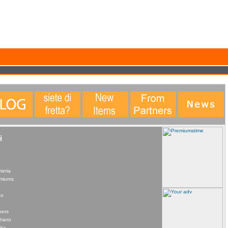
data. This statistical data does not identify any personal details whatsoever. More Info?
i
teria
remiums
no
pers
hiero
dia