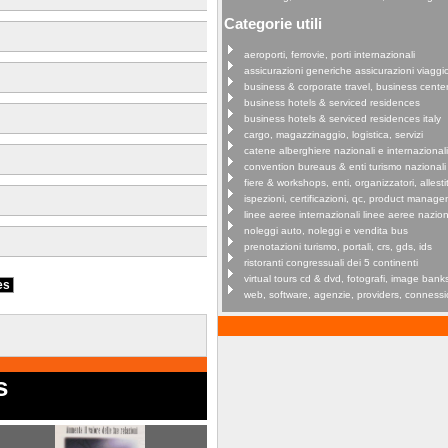
Categorie utili
aeroporti, ferrovie, porti internazionali
assicurazioni generiche assicurazioni viaggi
business & corporate travel, business cente
business hotels & serviced residences
business hotels & serviced residences italy
cargo, magazzinaggio, logistica, servizi
catene alberghiere nazionali e internazionali
convention bureaus & enti turismo nazionali
fiere & workshops, enti, organizzatori, allestit
ispezioni, certificazioni, qc, product manag
linee aeree internazionali linee aeree nazion
noleggi auto, noleggi e vendita bus
prenotazioni turismo, portali, crs, gds, ids
ristoranti congressuali dei 5 continenti
virtual tours cd & dvd, fotografi, image bank
ies
web, software, agenzie, providers, connessi
s