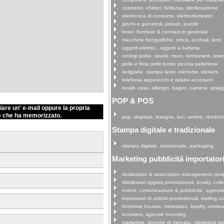
cosmetici, chimici, bellezza, sterilizzazione
elettronica di consumo, elettrodomestici
giochi e giocattoli, pelush, puzzle
hotel: forniture & contract in generale
macchine fotografiche, ottica, occhiali, lenti
oggetti elettrici , oggetti a batteria
orologi polso, tavolo, muro, termometri, time
pelle e finta pelle borse piccola pelletteria
serigrafie, stampa laser, etichette, stickers
telefonia apparecchi e relativi accessori
tessili, casa, albergo, bagno, camera, spiag
POP & POS
iare un' e-mail oppure la propria
e che ha memorizzato.
pop, displays, insegne, luci, vetrine, tendoni
Stampa digitale e tradizionale
stampa digitale, tradizionale, packaging
Marketing pubblicità importatori 
destination & association management com
distributori oggetti promozionali, loyalty, coll
eventi, comunicazione & pubblicita', agenzi
importatori di articoli promozionali, trading 
incentive houses, motivation, loyalty, continu
incomers, agenzie incoming
marketing, ricerche di mercato, marketing tu