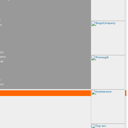
o
rs
ori
ement
ali
s
oni