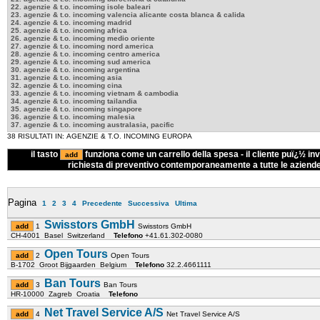
22. agenzie & t.o. incoming isole baleari
23. agenzie & t.o. incoming valencia alicante costa blanca & calida
24. agenzie & t.o. incoming madrid
25. agenzie & t.o. incoming africa
26. agenzie & t.o. incoming medio oriente
27. agenzie & t.o. incoming nord america
28. agenzie & t.o. incoming centro america
29. agenzie & t.o. incoming sud america
30. agenzie & t.o. incoming argentina
31. agenzie & t.o. incoming asia
32. agenzie & t.o. incoming cina
33. agenzie & t.o. incoming vietnam & cambodia
34. agenzie & t.o. incoming tailandia
35. agenzie & t.o. incoming singapore
36. agenzie & t.o. incoming malesia
37. agenzie & t.o. incoming australasia, pacific
38 RISULTATI IN: AGENZIE & T.O. INCOMING EUROPA
il tasto
funziona come un carrello della spesa - il cliente puï¿½ inv
richiesta di preventivo contemporaneamente a tutte le aziend
Pagina
1
2
3
4
Precedente
Successiva
Ultima
Swisstors GmbH
1
Swisstors GmbH
CH-4001 Basel Switzerland
Telefono
+41.61.302-0080
Open Tours
2
Open Tours
B-1702 Groot Bijgaarden Belgium
Telefono
32.2.4661111
Ban Tours
3
Ban Tours
HR-10000 Zagreb Croatia
Telefono
Net Travel Service A/S
4
Net Travel Service A/S