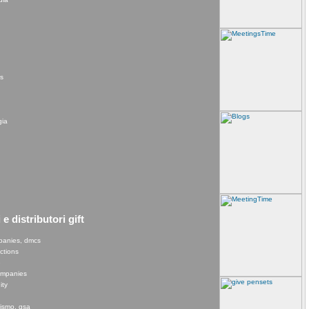
rs
gia
e distributori gift
panies, dmcs
ections
e
companies
ity
rismo, gsa