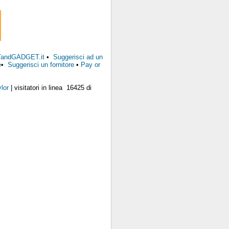
FTandGADGET.it
•
Suggerisci ad un
e
•
Suggerisci un fornitore
•
Pay or
lor
| visitatori in linea 16425 di