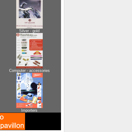
Silver - gold
Computer - accessories
Importers