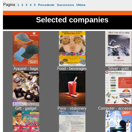
Pagina
1
2
3
4
5
Precedente
Successiva
Ultima
Selected companies
Apparel - bags
Food - beverages
Silver - gold
Gift - gadget
Pens - stationery
Computer - accesso