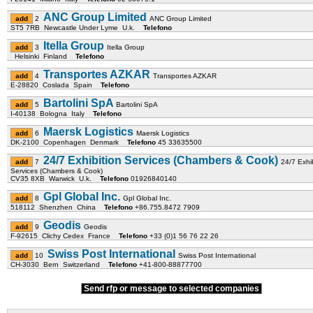
ANC Group Limited
2
ANC Group Limited
ST5 7RB Newcastle Under Lyme U.k.
Telefono
Itella Group
3
Itella Group
Helsinki Finland
Telefono
Transportes AZKAR
4
Transportes AZKAR
E-28820 Coslada Spain
Telefono
Bartolini SpA
5
Bartolini SpA
I-40138 Bologna Italy
Telefono
Maersk Logistics
6
Maersk Logistics
DK-2100 Copenhagen Denmark
Telefono
45 33635500
24/7 Exhibition Services (Chambers & Cook)
7
24/7 Exhib
Services (Chambers & Cook)
CV35 8XB Warwick U.k.
Telefono
01926840140
Gpl Global Inc.
8
Gpl Global Inc.
518112 Shenzhen China
Telefono
+86.755.8472 7909
Geodis
9
Geodis
F-92615 Clichy Cedex France
Telefono
+33 (0)1 56 76 22 26
Swiss Post International
10
Swiss Post International
CH-3030 Bern Switzerland
Telefono
+41-800-88877700
Send rfp or message to selected companies