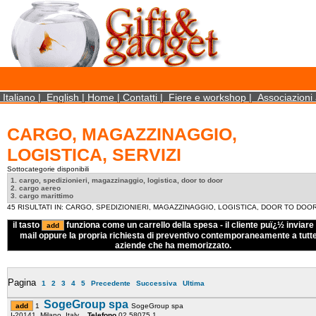
×
We use cookies on this website. By using this site, you agree that we may store and access 
statistical data does not identify any personal details whatsoever. More Info? http://ww
Close
Italiano
|
English
|
Home
|
Contatti
|
Fiere e workshop
|
Associazioni 
CARGO, MAGAZZINAGGIO,
LOGISTICA, SERVIZI
Sottocategorie disponibili
1. cargo, spedizionieri, magazzinaggio, logistica, door to door
2. cargo aereo
3. cargo marittimo
45 RISULTATI IN: CARGO, SPEDIZIONIERI, MAGAZZINAGGIO, LOGISTICA, DOOR TO DOO
il tasto
funziona come un carrello della spesa - il cliente puï¿½ inviare 
mail oppure la propria richiesta di preventivo contemporaneamente a tutte
aziende che ha memorizzato.
Pagina
1
2
3
4
5
Precedente
Successiva
Ultima
SogeGroup spa
1
SogeGroup spa
I-20141 Milano Italy
Telefono
02 58075.1