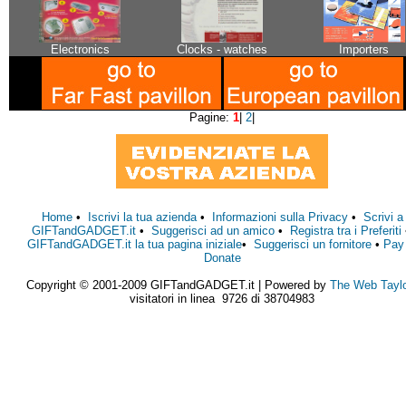
Electronics
Clocks - watches
Importers
Pagine:
1
|
2
|
Home
•
Iscrivi la tua azienda
•
Informazioni sulla Privacy
•
Scrivi a
GIFTandGADGET.it
•
Suggerisci ad un amico
•
Registra tra i Preferiti
GIFTandGADGET.it la tua pagina iniziale
•
Suggerisci un fornitore
•
Pay
Donate
Copyright © 2001-2009 GIFTandGADGET.it | Powered by
The Web Tayl
visitatori in linea 9726 di 38704983