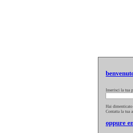
benvenuto
Inserisci la tua
Hai dimenticato
Contatta la tua 
oppure en