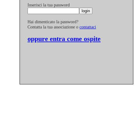
Inserisci la tua password
Hai dimenticato la password?
Contatta la tua associazione o
contattaci
oppure entra come ospite