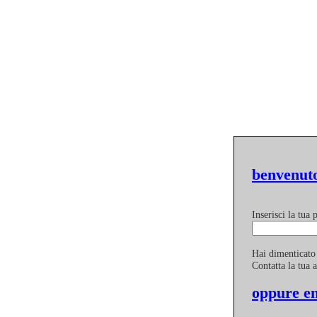
benvenuto
Inserisci la tua
Hai dimenticato
Contatta la tua 
oppure en