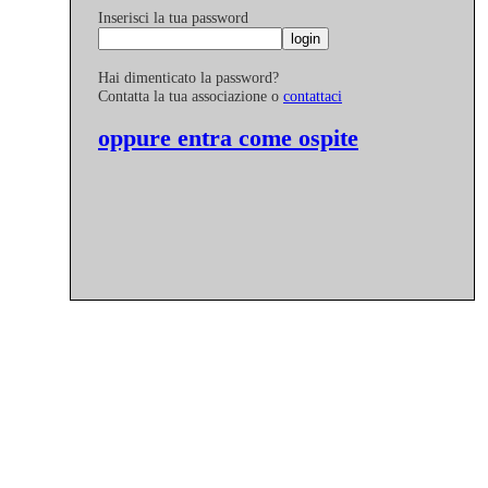
Inserisci la tua password
Hai dimenticato la password?
Contatta la tua associazione o
contattaci
oppure entra come ospite