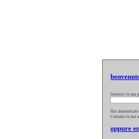
benvenuto
Inserisci la tua
Hai dimenticato
Contatta la tua 
oppure en